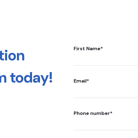
First Name
*
tion
m today!
Email
*
Phone number
*