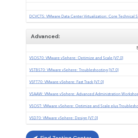
DCVCTS: VMware Data Center Virtualization: Core Technical Sk
Advanced:
VSOS70: VMware vSphere: Optimize and Scale [V7.0]
VSTBS70: VMware vSphere: Troubleshooting [V7.0]
VSFT70: VMware vSphere: Fast Track [V7.0]
VSAAW: VMware vSphere: Advanced Administration Workshop
VSOST: VMware vSphere: Optimize and Scale plus Troubleshoot
VSD70: VMware vSphere: Design [V7.0]