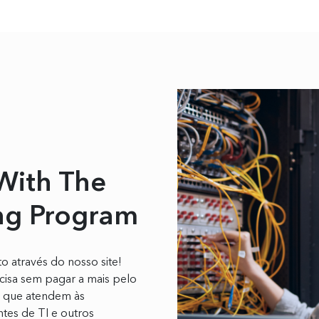
With The
ng Program
o através do nosso site!
isa sem pagar a mais pelo
I que atendem às
tes de TI e outros