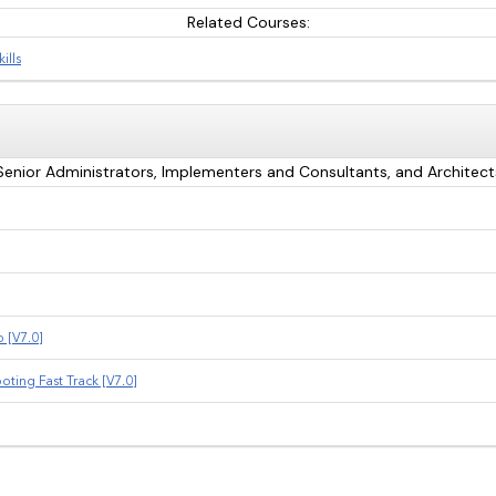
Related Courses:
ills
Senior Administrators, Implementers and Consultants, and Architect
 [V7.0]
ing Fast Track [V7.0]