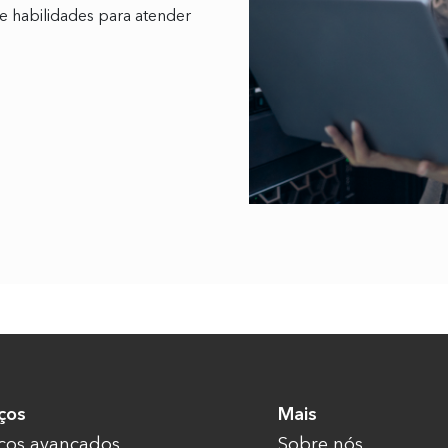
e habilidades para atender
ços
Mais
iços avançados
Sobre nós