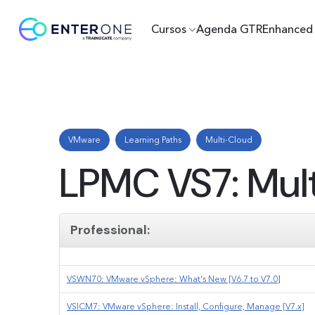
Cursos
Agenda GTR
Enhanced 
VMware
Learning Paths
Multi-Cloud
LPMC VS7: Mul
Professional:
VSWN70: VMware vSphere: What's New [V6.7 to V7.0]
VSICM7: VMware vSphere: Install, Configure, Manage [V7.x]